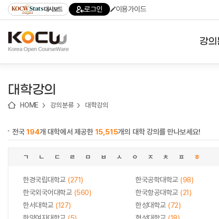
로
로
로
바
로그인
이용가이드
대시보드
가
가
가
로
기
기
기
가
(skip
기
to
강의
content)
대학
대학강의
기관
HOME
강의분류
대학강의
전공
전국
194
개 대학에서 제공한
15,515
개의 대학 강의를 만나보세요!
테마
ㄱ
ㄴ
ㄷ
ㄹ
ㅁ
ㅂ
ㅅ
ㅇ
ㅈ
ㅊ
ㅍ
ㅎ
한경국립대학교
(271)
한국공학대학교
(98)
한국외국어대학교
(560)
한국항공대학교
(21)
한서대학교
(127)
한성대학교
(72)
한양여자대학교
(5)
협성대학교
(18)