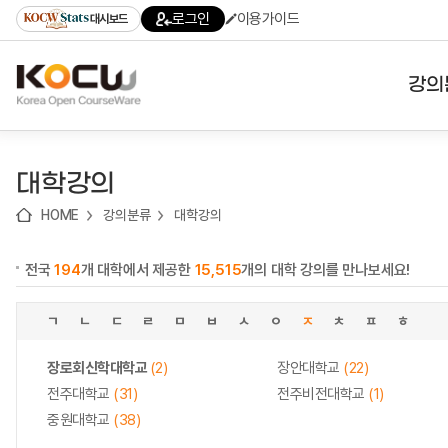
로
로
로
바
로그인
이용가이드
대시보드
가
가
가
로
기
기
기
가
(skip
기
to
강의
content)
대학
대학강의
기관
HOME
강의분류
대학강의
전공
전국
194
개 대학에서 제공한
15,515
개의 대학 강의를 만나보세요!
테마
ㄱ
ㄴ
ㄷ
ㄹ
ㅁ
ㅂ
ㅅ
ㅇ
ㅈ
ㅊ
ㅍ
ㅎ
장로회신학대학교
(2)
장안대학교
(22)
전주대학교
(31)
전주비전대학교
(1)
중원대학교
(38)