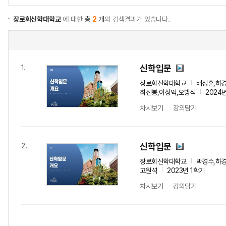
장로회신학대학교
에 대한
총
2
개
의 검색결과가 있습니다.
신학입문
1.
장로회신학대학교
배정훈,하경
최진봉,이상억,오방식
2024
차시보기
강의담기
신학입문
2.
장로회신학대학교
박경수,하경
고원석
2023년 1학기
차시보기
강의담기