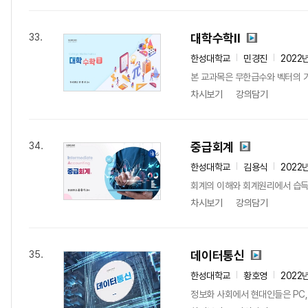
대학수학Ⅱ
33.
한성대학교
민경진
2022
본 교과목은 무한급수와 벡터의 기
차시보기
강의담기
중급회계
34.
한성대학교
김용식
2022
회계의 이해와 회계원리에서 습득한
차시보기
강의담기
데이터통신
35.
한성대학교
황호영
2022
정보화 사회에서 현대인들은 PC,