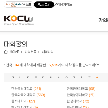
로
로
로
바
로그인
이용가이드
대시보드
가
가
가
로
기
기
기
가
(skip
기
to
강의
content)
대학
대학강의
기관
HOME
강의분류
대학강의
전공
전국
194
개 대학에서 제공한
15,515
개의 대학 강의를 만나보세요!
테마
ㄱ
ㄴ
ㄷ
ㄹ
ㅁ
ㅂ
ㅅ
ㅇ
ㅈ
ㅊ
ㅍ
ㅎ
한경국립대학교
(271)
한국공학대학교
(98)
한국외국어대학교
(560)
한국항공대학교
(21)
한서대학교
(127)
한성대학교
(72)
한양여자대학교
(5)
협성대학교
(18)