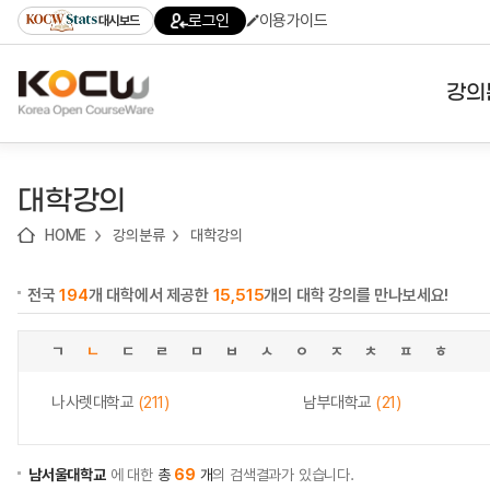
로
로
로
바
로그인
이용가이드
대시보드
가
가
가
로
기
기
기
가
(skip
기
to
강의
content)
대학
대학강의
기관
HOME
강의분류
대학강의
전공
전국
194
개 대학에서 제공한
15,515
개의 대학 강의를 만나보세요!
테마
ㄱ
ㄴ
ㄷ
ㄹ
ㅁ
ㅂ
ㅅ
ㅇ
ㅈ
ㅊ
ㅍ
ㅎ
나사렛대학교
(211)
남부대학교
(21)
남서울대학교
에 대한
총
69
개
의 검색결과가 있습니다.