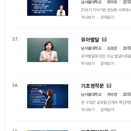
남서울대학교
한미희
201
21세기 지식기반 정보화 사회에서
차시보기
강의담기
유아발달
57.
남서울대학교
김경은
201
유아발달에 대한 주요 발달이론을 이
차시보기
강의담기
기초영작문
58.
남서울대학교
차미양
201
본 수업은 글로컬 인재의 핵심역
차시보기
강의담기