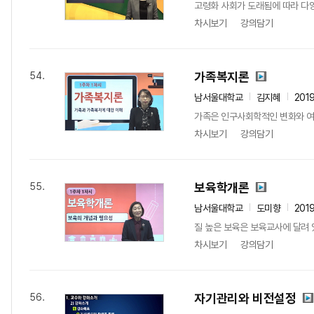
고령화 사회가 도래됨에 따라 다양
차시보기
강의담기
가족복지론
54.
남서울대학교
김지혜
201
가족은 인구사회학적인 변화와 여성
차시보기
강의담기
보육학개론
55.
남서울대학교
도미향
201
질 높은 보육은 보육교사에 달려 
차시보기
강의담기
자기관리와 비전설정
56.