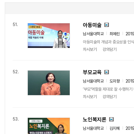
아동미술
51.
남서울대학교
최예린
201
아동미술의 개념과 중요성을 인식한
차시보기
강의담기
부모교육
52.
남서울대학교
도미향
201
‘부모’역할을 제대로 잘 수행하기
차시보기
강의담기
노인복지론
53.
남서울대학교
김지혜
201