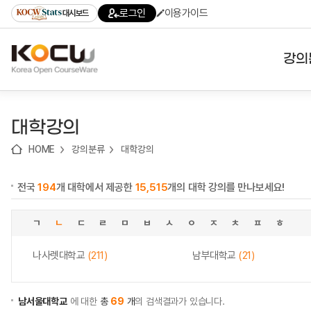
로
로
로
바
로그인
이용가이드
대시보드
가
가
가
로
기
기
기
가
(skip
기
to
강의
content)
대학
대학강의
기관
HOME
강의분류
대학강의
전공
전국
194
개 대학에서 제공한
15,515
개의 대학 강의를 만나보세요!
테마
ㄱ
ㄴ
ㄷ
ㄹ
ㅁ
ㅂ
ㅅ
ㅇ
ㅈ
ㅊ
ㅍ
ㅎ
나사렛대학교
(211)
남부대학교
(21)
남서울대학교
에 대한
총
69
개
의 검색결과가 있습니다.