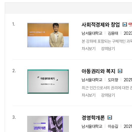
사회적경제와 창업
1.
남서울대학교
김용태
202
본 강좌에 포함되는 구체적인 과목
차시보기
강의담기
아동권리와 복지
2.
남서울대학교
도미향
202
최근 인간으로서의 권리에 대한 관
차시보기
강의담기
경영학개론
3.
남서울대학교
이승길
202