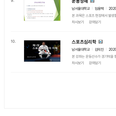
운동상해
9.
남서울대학교
임용택
202
본 과목은 스포츠 현장에서 발생할 
차시보기
강의담기
스포츠심리학
10.
남서울대학교
김덕진
202
본 강좌는 운동선수가 경기력을 향
차시보기
강의담기