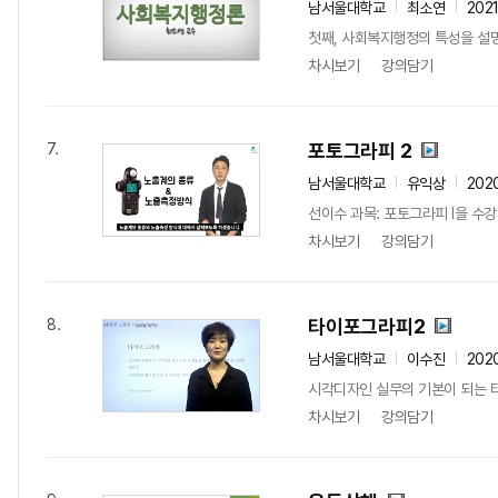
남서울대학교
최소연
202
첫째, 사회복지행정의 특성을 설명할
차시보기
강의담기
포토그라피 2
7.
남서울대학교
유익상
202
선이수 과목: 포토그라피 I을 수
차시보기
강의담기
타이포그라피2
8.
남서울대학교
이수진
202
시각디자인 실무의 기본이 되는 타
차시보기
강의담기