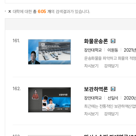
ㅈ
대학에 대한
총
605
개
의 검색결과가 있습니다.
화물운송론
161.
장안대학교
이원동
2021
운송화물을 파악하고 화물의 적정
차시보기
강의담기
보관하역론
162.
장안대학교
선일석
2020
최근에는 전통적인 보관하역산업의
차시보기
강의담기