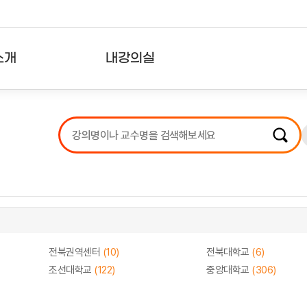
소개
내강의실
?
강의리스트
수강확인증강의
사용자의견
내강의클립
전북권역센터
(10)
전북대학교
(6)
조선대학교
(122)
중앙대학교
(306)