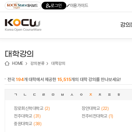
로
로
로
바
로그인
이용가이드
대시보드
가
가
가
로
기
기
기
가
(skip
기
to
강의
content)
대학
대학강의
기관
HOME
강의분류
대학강의
전공
전국
194
개 대학에서 제공한
15,515
개의 대학 강의를 만나보세요!
테마
ㄱ
ㄴ
ㄷ
ㄹ
ㅁ
ㅂ
ㅅ
ㅇ
ㅈ
ㅊ
ㅍ
ㅎ
장로회신학대학교
(2)
장안대학교
(22)
전주대학교
(31)
전주비전대학교
(1)
중원대학교
(38)