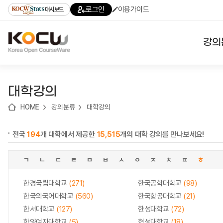
로
로
로
바
로그인
이용가이드
대시보드
가
가
가
로
기
기
기
가
(skip
기
to
강의
content)
대학
대학강의
기관
HOME
강의분류
대학강의
전공
전국
194
개 대학에서 제공한
15,515
개의 대학 강의를 만나보세요!
테마
ㄱ
ㄴ
ㄷ
ㄹ
ㅁ
ㅂ
ㅅ
ㅇ
ㅈ
ㅊ
ㅍ
ㅎ
한경국립대학교
(271)
한국공학대학교
(98)
한국외국어대학교
(560)
한국항공대학교
(21)
한서대학교
(127)
한성대학교
(72)
한양여자대학교
(5)
협성대학교
(18)