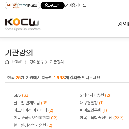
로
로
로
바
로그인
이용가이드
대시보드
가
가
가
로
기
기
기
가
(skip
기
to
강의
content)
대학
기관강의
기관
HOME
강의분류
기관강의
전공
전국
25
개 기관에서 제공한
1,968
개 강의를 만나보세요!
테마
SBS
(32)
S리더치과병원
(2)
글로벌 인재포럼
(38)
대구경찰청
(1)
이노베이션 아카데미
(2)
이어도연구회
(1)
한국교육정보진흥협회
(13)
한국교육학술정보원
(337)
한국환경산업기술원
(2)