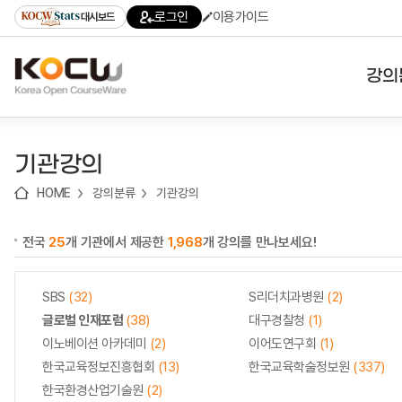
로
로
로
바
로그인
이용가이드
대시보드
가
가
가
로
기
기
기
가
(skip
기
to
강의
content)
대학
기관강의
기관
HOME
강의분류
기관강의
전공
전국
25
개 기관에서 제공한
1,968
개 강의를 만나보세요!
테마
SBS
(32)
S리더치과병원
(2)
글로벌 인재포럼
(38)
대구경찰청
(1)
이노베이션 아카데미
(2)
이어도연구회
(1)
한국교육정보진흥협회
(13)
한국교육학술정보원
(337)
한국환경산업기술원
(2)