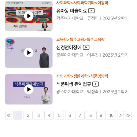
사회과학>사회과학기타>아동학
유아동 미술치료
광주여자대학교
류정미
2025년 2학기
교육학>특수교육>특수교육학
신경언어장애
광주여자대학교
이우진
2025년 2학기
자연과학>생활과학>식품영양학
식품위생 관계법규
광주여자대학교
박정숙
2025년 2학기
1
2
3
4
5
6
7
8
9
10