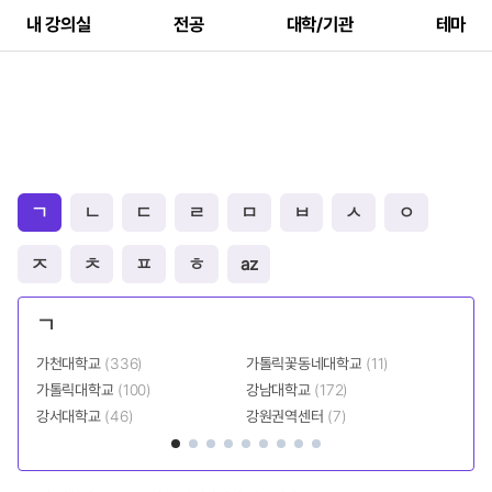
내 강의실
전공
대학/기관
테마
ㄱ
ㄴ
ㄷ
ㄹ
ㅁ
ㅂ
ㅅ
ㅇ
ㅈ
ㅊ
ㅍ
ㅎ
az
ㄱ
가천대학교
(336)
가톨릭꽃동네대학교
(11)
강원
가톨릭대학교
(100)
강남대학교
(172)
건양
강서대학교
(46)
강원권역센터
(7)
경기