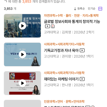
ㄱ
3,853
에 대한 총
개의 검색결과가 있습니다.
3,853
개
등록순
인기순
자연과학>수학ㆍ물리ㆍ천문ㆍ지리>통계학
글로벌 정보사회와 통계의 창의적 기능
고려대학교
김희영
2026년 2학기
사회과학>사회과학기타>아동학
기독교가정과 자녀 육아
고신대학교
권미량
2026년 1학기
사회과학>사회과학기타>아동학
재미있는 마케팅 이야기
고신대학교
한나영
2026년 1학기
인문과학>언어ㆍ문학>언어과학