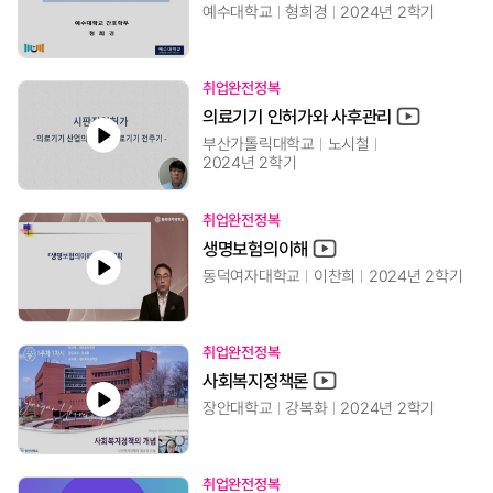
예수대학교
형희경
2024년 2학기
취업완전정복
의료기기 인허가와 사후관리
부산가톨릭대학교
노시철
2024년 2학기
취업완전정복
생명보험의이해
동덕여자대학교
이찬희
2024년 2학기
취업완전정복
사회복지정책론
장안대학교
강복화
2024년 2학기
취업완전정복