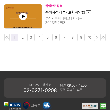
취업완전정복
손해사정개론- 보험계약법
부산가톨릭대학교
이상구
2023년 2학기
1
2
3
4
5
6
7
8
9
10
KOCW 고객센터
평일
09:00 ~ 18:00
02-6271-0208
주말,공휴일
휴무