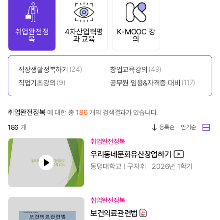
취업완전정
4차산업혁명
K-MOOC 강
복
과 교육
의
직장생활정복하기
(24)
창업교육강의
(49)
직업기초강의
(9)
공무원 임용&자격증 대비
(117)
취업완전정복
186
에 대한 총
개의 검색결과가 있습니다.
186
개
등록순
인기순
취업완전정복
우리동네문화유산창업하기
동명대학교
구자휘
2026년 1학기
취업완전정복
보건의료관련법