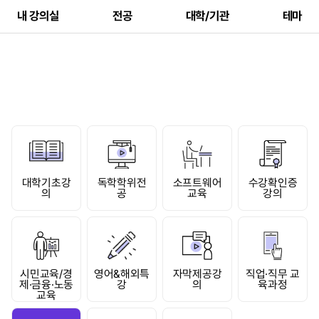
내 강의실
전공
대학/기관
테마
대학기초강
독학학위전
소프트웨어
수강확인증
의
공
교육
강의
시민교육/경
영어&해외특
자막제공강
직업·직무 교
제·금융·노동
강
의
육과정
교육