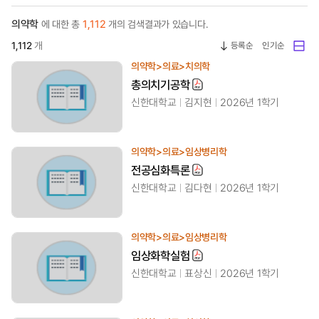
의약학
1,112
에 대한 총
개의 검색결과가 있습니다.
1,112
개
등록순
인기순
의약학>의료>치의학
총의치기공학
신한대학교
김지현
2026년 1학기
의약학>의료>임상병리학
전공심화특론
신한대학교
김다현
2026년 1학기
의약학>의료>임상병리학
임상화학실험
신한대학교
표상신
2026년 1학기