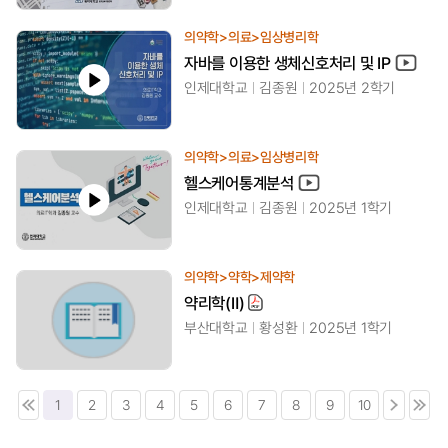
의약학>의료>임상병리학
자바를 이용한 생체신호처리 및 IP
인제대학교
김종원
2025년 2학기
의약학>의료>임상병리학
헬스케어통계분석
인제대학교
김종원
2025년 1학기
의약학>약학>제약학
약리학(Ⅱ)
부산대학교
황성환
2025년 1학기
1
2
3
4
5
6
7
8
9
10