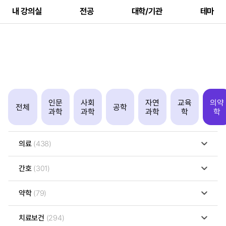
내 강의실
전공
대학/기관
테마
인문
사회
자연
교육
의약
전체
공학
과학
과학
과학
학
학
의료
(438)
간호
(301)
약학
(79)
치료보건
(294)