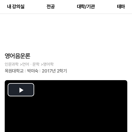
내 강의실
전공
대학/기관
테마
영어음운론
인문과학 >언어ㆍ문학 >영어학
목원대학교
박미숙
2017년 2학기
Play
Video