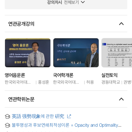
강의차시
전체보기
연관공개강의
영어음운론
국어학개론
실전토익
한국외국어대학교
홍성훈
한국외국어대학교
허용
경동대학교
권병
연관학위논문
英語 强勢現象에 관한 硏究
불투명성과 후보연쇄최적성이론 = Opacity and Optimality
Theory with Candidate Chains