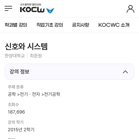
뉴
바
가
바
로
기
로
가
가
기
학과별 강의
직업기초 강의
공지사항
KOCWC 소개
기
(
s
k
신호와 시스템
i
p
한양대학교
최준원
t
o
강의 정보
c
o
n
주제 분류
t
공학 >전기ㆍ전자 >전기공학
e
n
조회수
t
187,696
)
강의 학기
2015년 2학기