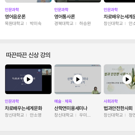
인문과학
인문과학
인문과학
영어음운론
영어통사론
차로배우는세계
목원대학교
박미숙
경북대학교
하승완
창신대학교
안
따끈따끈 신상 강의
인문과학
예술ㆍ체육
사회과학
차로배우는세계문화
산학연미용세미나
법과안전한사회
창신대학교
안소영
창신대학교
우미옥,오윤경,박선이
창신대학교
정