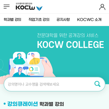
뉴
바
가
바
로
기
로
가
가
기
학과별 강의
직업기초 강의
공지사항
KOCWC 소개
기
(
s
k
전문대학을 위한 공개강의 서비스
i
p
KOCW COLLEGE
t
o
c
o
n
t
e
n
t
)
강의큐레이션
학과별 강의