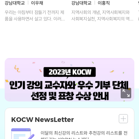
강남대학교
이우채
강남대학교
이홍직
우리는 아침부터 잠들기 전까지 제
지역사회의 개념, 지역사회복지와
품을 사용하면서 살고 있다. 이러한
사회복지실천, 지역사회복지의 역
제품들은 특정시장(국가)에서 생산
사, 지역사회복지이론,지역사회복
된 것이 아니라 전 세계에서 생산된
지실천모델,지역사회복지 실천, 지
제품들이모든 시장에서 경쟁을 하
방분권화와 지역사회복지, 지역사
면서 소비자들을 만나고 있다. 즉 경
회복지 추진체계등에 대한 논의를
쟁이 격화되고환경이 빠르게 변화
진행하고자 한다.
하는 요즘, 기업들은 생존을 위하여
소비자들의 다양한욕구에 맞는 제
품을 공급하려고 노력하고 있다. 이
처럼 현대기업에서 가장 필요로 하
는 것은 마케팅이라고 할 수 있다.
이수업에서는 마케팅을 처음 배우
는 학생들에게 꼭 필요한 마케팅의
기초 지식을 풍부한 사례를 통해 재
미있고도 쉽게 배울 수 있다.
KOCW NewsLetter
이달의 최신강의 리스트와 추천강의 리스트를 전