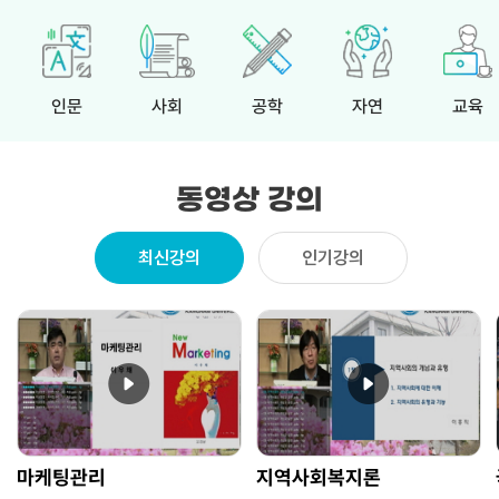
인문
사회
공학
자연
교육
동영상 강의
최신강의
인기강의
마케팅관리
지역사회복지론