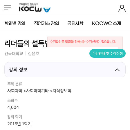
뉴
바
가
바
로
기
로
가
가
기
학과별 강의
직업기초 강의
공지사항
KOCWC 소개
기
(
s
k
리더들의 설득법
수강확인증 발급을 위해서는 수강신청이 필요합니다.
i
p
건국대학교
김윤호
수강안내 및 수강신청
t
o
c
강의 정보
o
n
주제 분류
t
사회과학 >사회과학기타 >지식정보학
e
n
조회수
t
4,004
)
강의 학기
2016년 1학기