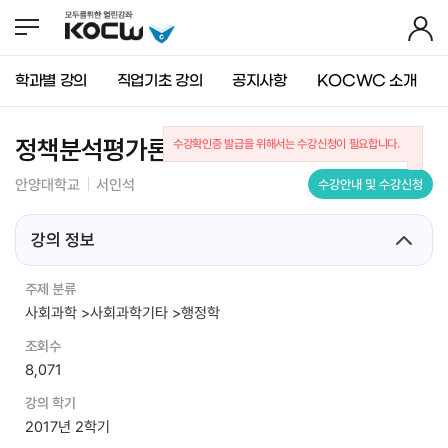
뉴
바
가
바
로
기
로
가
가
기
학과별 강의
직업기초 강의
공지사항
KOCWC 소개
기
(
s
k
정책분석평가론
수강확인증 발급을 위해서는 수강신청이 필요합니다.
i
p
안양대학교
서인석
수강안내 및 수강신청
t
o
c
강의 정보
o
n
주제 분류
t
사회과학 >사회과학기타 >행정학
e
n
조회수
t
8,071
)
강의 학기
2017년 2학기