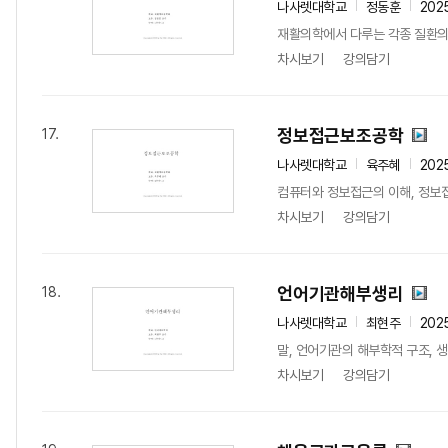
나사렛대학교
정동훈
202
재활의학에서 다루는 각종 질환의 
차시보기
강의담기
정보접근보조공학
17.
나사렛대학교
육주혜
202
컴퓨터와 정보접근의 이해, 정보접
차시보기
강의담기
언어기관해부생리
18.
나사렛대학교
최현주
202
말, 언어기관의 해부학적 구조,
차시보기
강의담기