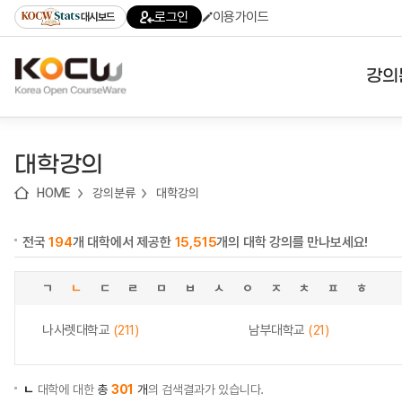
로
로
로
바
로그인
이용가이드
대시보드
가
가
가
로
기
기
기
가
(skip
기
to
강의
content)
대학
대학강의
기관
HOME
강의분류
대학강의
전공
전국
194
개 대학에서 제공한
15,515
개의 대학 강의를 만나보세요!
테마
ㄱ
ㄴ
ㄷ
ㄹ
ㅁ
ㅂ
ㅅ
ㅇ
ㅈ
ㅊ
ㅍ
ㅎ
나사렛대학교
(211)
남부대학교
(21)
ㄴ
대학에 대한
총
301
개
의 검색결과가 있습니다.