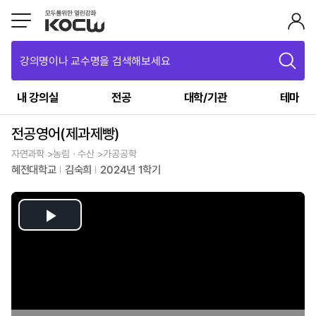
강의명이나 교수명을 검색해보세요
내 강의실
전공
대학/기관
테마
전공영어(제과제빵)
자연과학 >농림ㆍ수산 >가공공학
혜전대학교
김숙희
2024년 1학기
Play
Video