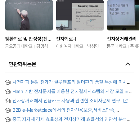
궤환회로 및 안정성(전자회로3)
전자회로-I
전자상거래관리
금오공과대학교
김명식
이화여자대학교
박성민
동국대학교
주재
연관학위논문
차전자피 분말 첨가가 글루텐프리 쌀머핀의 품질 특성에 미치는
영향 = Effect of Psyllium Husk Powder on the Quality
Hash 기반 전자문서를 이용한 전자결재시스템의 저장 모델 = A
Characteristics of Gluten-Free Rice Muffins
storage model for electronic approval system using Hash-
전자상거래에서 신용카드 사용과 관련한 소비자문제 연구
based electronic documents
B2B e-Marketplace에서의 전자신용보증,서비스만족,
재구매의도 간의 관계에 관한 연구 = An Empirical study on
중국 지자체 경제 효율성과 전자상거래 효율성의 연관성 분석을
The Relationships among electronic credit guarantee
통한 전자상거래 효율성 향상 방안 연구 = A study on the e-
service, e-Marketer's service satisfaction, and The
commerce efficiency improvement plan through
Repurchase in The B2B e-Marketplaces in Korea
correlation analysis between the economic efficiency and