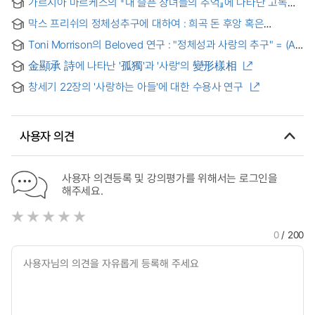
가르시아 마르케스의 『내 슬픈 창녀들의 추억』에 나타난 고독과
사랑: 패러디 이론을 통한 비교분석
막스 프리쉬의 정체성추구에 대하여 : 희곡 돈 후앙 혹은
기하학에 대한 사랑을 중심으로
Toni Morrison의 Beloved 연구 : "정체성과 사랑의 추구" = (A)
Study of Toni Morrison's Beloved : "The Search for Identity
金顯承 詩에 나타난 '孤獨'과 '사랑'의 變形樣相
and Love"
창세기 22장의 '사랑하는 아들'에 대한 수용사 연구
사용자 의견
사용자 의견등록 및 강의평가를 위해서는 로그인을
해주세요.
0
/ 200