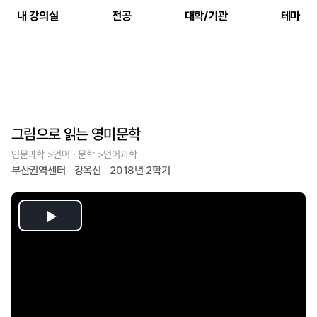
내 강의실
전공
대학/기관
테마
그림으로 읽는 영미문학
인문과학 >언어ㆍ문학 >언어과학
부산권역센터
강옥선
2018년 2학기
Play
Video