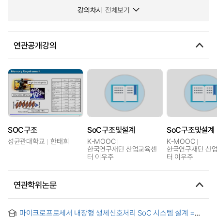
강의차시
전체보기
연관공개강의
SOC구조
SoC구조및설계
SoC구조및설계
성균관대학교
한태희
K-MOOC
K-MOOC
한국연구재단 산업교육센
한국연구재단 산
터 이우주
터 이우주
연관학위논문
마이크로프로세서 내장형 생체신호처리 SoC 시스템 설계 =