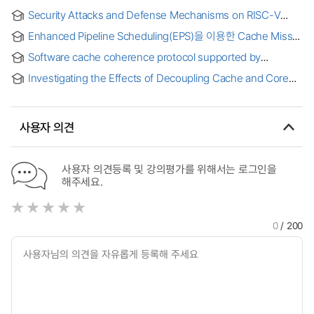
Design of Biomedical Signal Processing SoC system with
Security Attacks and Defense Mechanisms on RISC-V
embedded Microprocessor
SoC Platforms
Enhanced Pipeline Scheduling(EPS)을 이용한 Cache Miss
Stall 줄이기 = Cache miss stall reduction with Enhanced
Software cache coherence protocol supported by
Pipeline Sscheduling(EPS)
hardware for embedded system on chip
Investigating the Effects of Decoupling Cache and Core
Speed on Power, Throughput, and Energy
사용자 의견
사용자 의견등록 및 강의평가를 위해서는 로그인을
해주세요.
0
/ 200