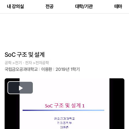
내 강의실
전공
대학/기관
테마
SoC 구조 및 설계
공학 >전기ㆍ전자 >전자공학
국립금오공과대학교
이용환
2019년 1학기
Play
Video