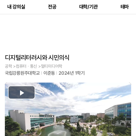
내 강의실
전공
대학/기관
테마
디지털리터러시와 시민의식
공학 >컴퓨터ㆍ통신 >멀티미디어학
국립강릉원주대학교
이준동
2024년 1학기
Play
Video