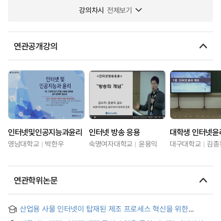
강의차시
전체보기
연관공개강의
인터넷및인공지능과윤리
인터넷 방송 응용
대학생 인터넷윤
영남대학교
박한우
숙명여자대학교
윤용익
대구대학교
김종
연관학위논문
산업용 사물 인터넷이 탑재된 제조 프로세스 혁신을 위한
인공지능 스마트 팩토리 프레임웍