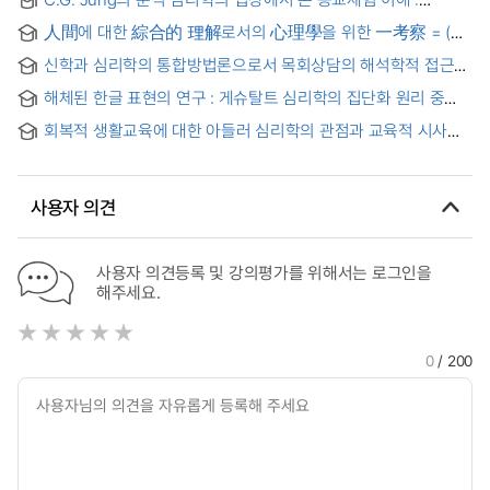
최수운의 신비체험 이해를 중심으로
人間에 대한 綜合的 理解로서의 心理學을 위한 一考察 = (A)
Study on Psychology as the Synthetic Understanding of
신학과 심리학의 통합방법론으로서 목회상담의 해석학적 접근과
Human Beings
이해
해체된 한글 표현의 연구 : 게슈탈트 심리학의 집단화 원리 중
연속성의 원리를 중심으로 = Experimental Hangeul Typeface
회복적 생활교육에 대한 아들러 심리학의 관점과 교육적 시사점
Design Derived from the Gestalt Grouping Principle of
= Examination of Restorative Practices in School from an
Good Continuation
Adlerian Psychological Perspective and Its Educational
Implications
사용자 의견
사용자 의견등록 및 강의평가를 위해서는 로그인을
해주세요.
0
/ 200