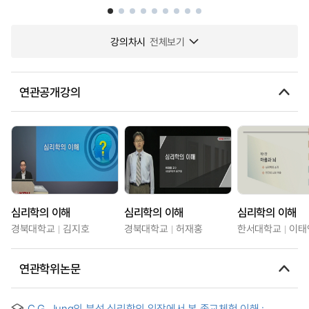
강의차시
전체보기
연관공개강의
심리학의 이해
심리학의 이해
심리학의 이해
경북대학교
김지호
경북대학교
허재홍
한서대학교
이태
연관학위논문
C.G. Jung의 분석 심리학의 입장에서 본 종교체험 이해 :