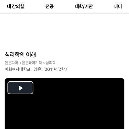
내 강의실
전공
대학/기관
테마
심리학의 이해
인문과학 >인문과학기타 >심리학
이화여자대학교
양윤
2011년 2학기
Play
Video