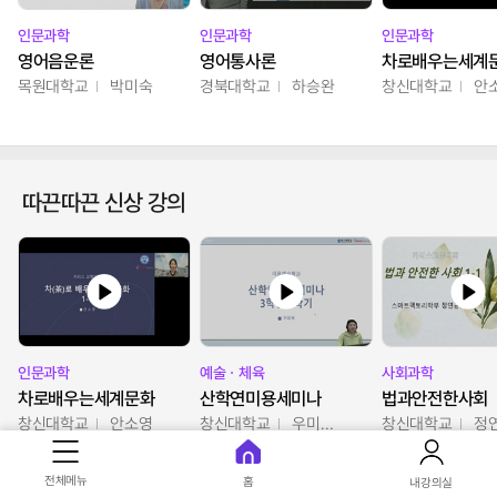
인문과학
인문과학
인문과학
영어음운론
영어통사론
차로배우는세계
목원대학교
박미숙
경북대학교
하승완
창신대학교
안
따끈따끈 신상 강의
인문과학
예술ㆍ체육
사회과학
차로배우는세계문화
산학연미용세미나
법과안전한사회
창신대학교
안소영
창신대학교
우미옥,오윤경,박선이
창신대학교
정
전체메뉴
홈
내강의실