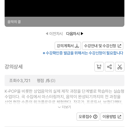
음악의 결
이전차시
다음차시
강의계획서
수강안내 및 수강신청
※ 수강확인증 발급을 위해서는 수강신청이 필요합니다
강의상세
조회수3,721
평점
/5
(0)
K-POP을 비롯한 상업음악의 실제 제작 과정을 단계별로 학습하는 실습형
수업이다. 곡 수집에서 마스터링까지, 음악이 완성되기까지의 전 과정을
산업 현장 수준의 워크플로우로 체험한다. 작곡가, 프로듀서, 보컬디렉터,
더보기
엔지니어 등 다양한 역할의협업...
오류접수
이용방법