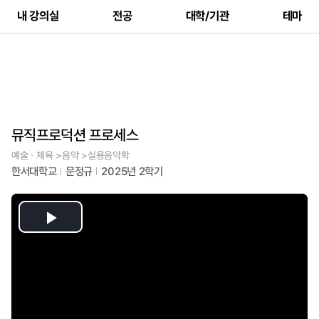
내 강의실
전공
대학/기관
테마
뮤직프로덕션 프로세스
예술ㆍ체육 >음악 >실용음악학
한서대학교
문정규
2025년 2학기
Play
Video