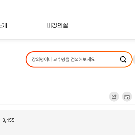
소개
내강의실
?
강의리스트
수강확인증강의
사용자의견
내강의클립
3,455