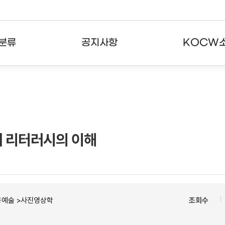
분류
공지사항
KOCW
강의
공지사항
KOCW란
강의
뉴스레터
활용안내
분야
주요통계현황
발자취
어 리터러시의 이해
강의
서비스도움말
고객센터
용예술 >사진영상학
조회수