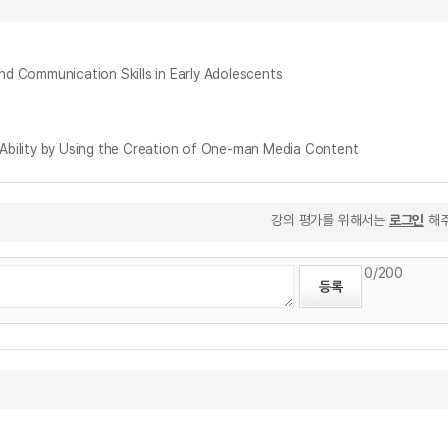
munication Skills in Early Adolescents
ity by Using the Creation of One-man Media Content
강의 평가를 위해서는
로그인
해주
0
/200