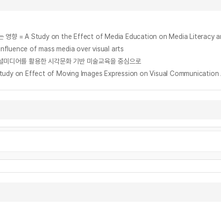
y on the Effect of Media Education on Media Literacy and Com
nce of mass media over visual arts
소셜미디어를 활용한 시각문화 기반 미술교육을 중심으로
ffect of Moving Images Expression on Visual Communication Abil