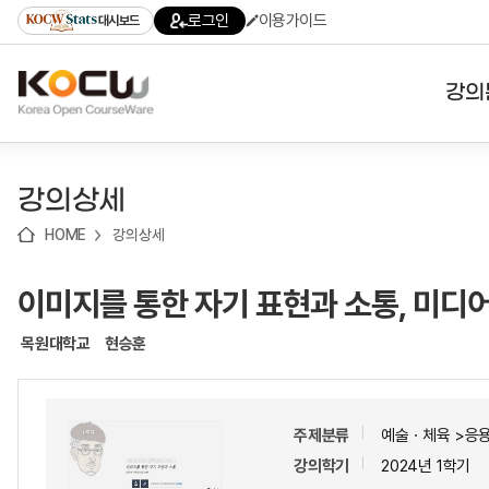
로
로
로
바
로그인
이용가이드
대시보드
가
가
가
로
기
기
기
가
(skip
기
to
강의
content)
대학
강의상세
기관
HOME
강의상세
전공
이미지를 통한 자기 표현과 소통, 미디
테마
목원대학교
현승훈
주제분류
예술ㆍ체육 >응
강의학기
2024년 1학기