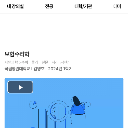
내 강의실
전공
대학/기관
테마
보험수리학
자연과학 >수학ㆍ물리ㆍ천문ㆍ지리 >수학
국립창원대학교
김영호
2024년 1학기
Play
Video