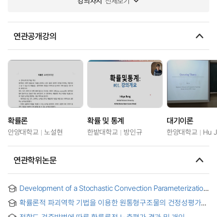
강의차시
전체보기
연관공개강의
확률론
확률 및 통계
대기이론
안양대학교
노설현
한밭대학교
방인규
한양대학교
Hu J
연관학위논문
Development of a Stochastic Convection Parameterization
and Its Application to Climate Modeling = 확률론적 대류
확률론적 파괴역학 기법을 이용한 원통형구조물의 건정성평가에
모수화 개발 및 기후 모델링에의 적용
관한 연구 = A Syudy on Integrity Evaluation of Cylinarical
적합도 검증방법에 따른 확률론적 노출평가 결과 및 개인