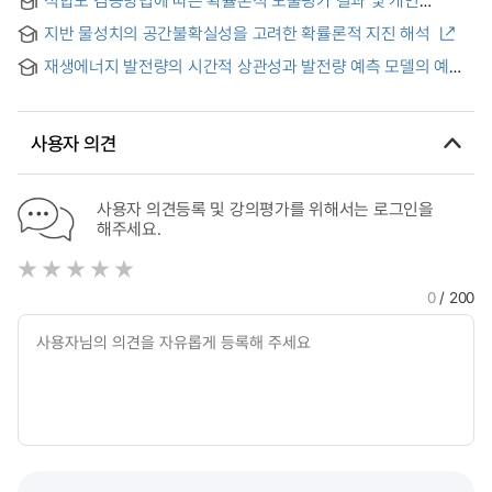
Structures Using Probabilistic Fracture Mechanics
노출과의 비교
지반 물성치의 공간불확실성을 고려한 확률론적 지진 해석
재생에너지 발전량의 시간적 상관성과 발전량 예측 모델의 예측
오차를 고려한 시나리오 기반 확률론적 배전계통 해석 연구 = A
Study of Scenario-based Probabilistic Distribution System
Analysis Considering Temporal Correlations of Renewable
사용자 의견
Generations and Forecast Errors of Forecasting Models
사용자 의견등록 및 강의평가를 위해서는 로그인을
해주세요.
0
/ 200