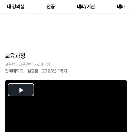
내 강의실
전공
대학/기관
테마
교육과정
교육학 >교육일반 >교과과정
건국대학교
김종훈
2023년 1학기
Play
Video