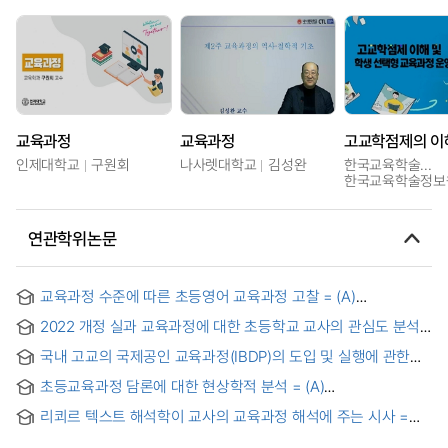
교육과정
교육과정
인제대학교
구원회
나사렛대학교
김성완
한국교육학술정보원
한국교육학술정보
연관학위논문
교육과정 수준에 따른 초등영어 교육과정 고찰 = (A)
Comparative study on the differences in the primary
2022 개정 실과 교육과정에 대한 초등학교 교사의 관심도 분석
English education in Korea followed by each level of
= Analysis on the Elementary School Teachers' Stages of
curriculum
국내 고교의 국제공인 교육과정(IBDP)의 도입 및 실행에 관한
Concern Regarding the 2022 Revised Practical Arts
연구 : 경기외고의 사례를 중심으로
Curriculum
초등교육과정 담론에 대한 현상학적 분석 = (A)
Phenomenological analysis of the discourses of
리쾨르 텍스트 해석학이 교사의 교육과정 해석에 주는 시사 =
elementary school curriculum
Implications of Ricoeur’s Textual Hermeneutics on