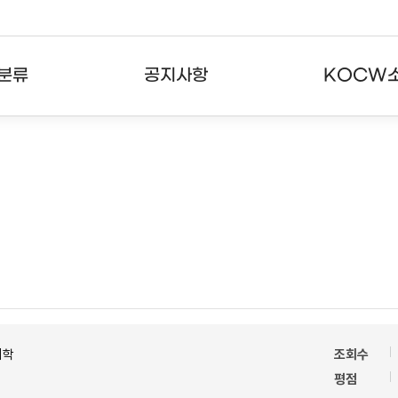
분류
공지사항
KOCW
강의
공지사항
KOCW란
강의
뉴스레터
활용안내
분야
주요통계현황
발자취
강의
서비스도움말
고객센터
의학
조회수
평점