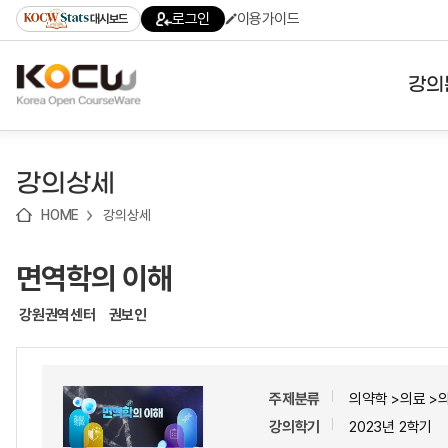
로
로
로
바
로그인
이용가이드
대시보드
가
가
가
로
기
기
기
가
(skip
기
to
강의
content)
대학
강의상세
기관
HOME
강의상세
전공
면역학의 이해
테마
강원권역센터
권보인
주제분류
의약학 >의료 >
강의학기
2023년 2학기