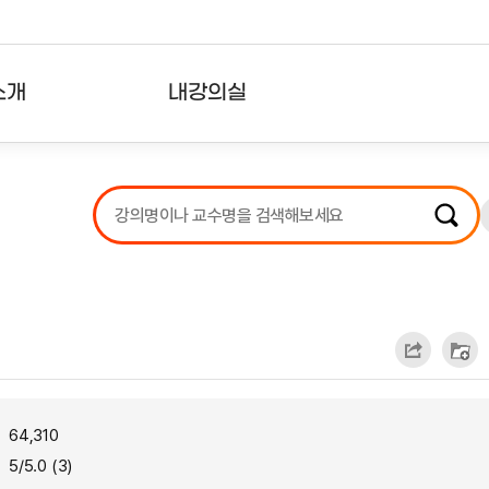
소개
내강의실
?
강의리스트
수강확인증강의
사용자의견
내강의클립
64,310
5/5.0 (3)