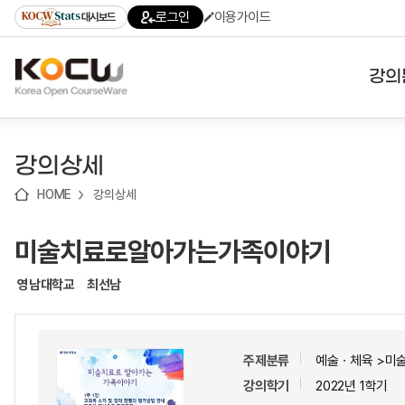
로
로
로
바
로그인
이용가이드
대시보드
가
가
가
로
기
기
기
가
(skip
기
to
강의
content)
대학
강의상세
기관
HOME
강의상세
전공
미술치료로알아가는가족이야기
테마
영남대학교
최선남
주제분류
예술ㆍ체육 >미
강의학기
2022년 1학기