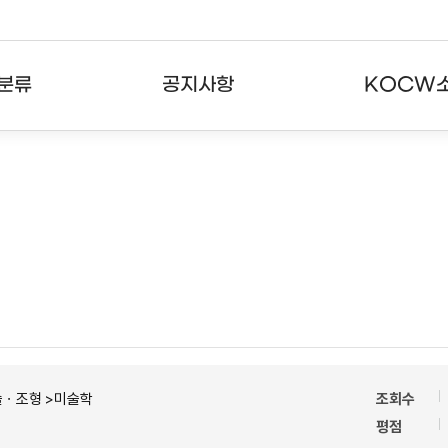
분류
공지사항
KOCW
강의
공지사항
KOCW란
강의
뉴스레터
활용안내
분야
주요통계현황
발자취
강의
서비스도움말
고객센터
술ㆍ조형 >미술학
조회수
평점