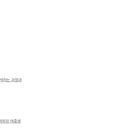
탐색하는 과정과
의뢰된 여중생