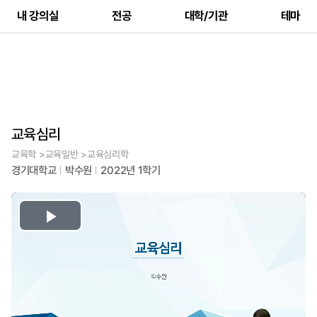
내 강의실
전공
대학/기관
테마
교육심리
교육학 >교육일반 >교육심리학
경기대학교
박수원
2022년 1학기
Play
Video