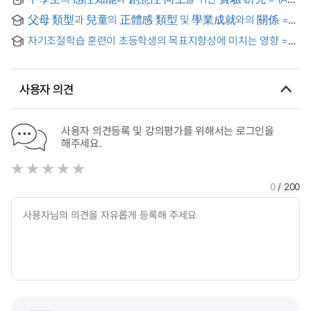
elementary school children's learned helplesseness,
Experiment for improving middle school students'
achievement motivation, and self-regulation skills
父母 類型과 兒童의 正體感 類型 및 學業成就와의 關係 =
emotional intelligence and creativity
(The) Relationship among parents' types, children's
자기조절학습 훈련이 초등학생의 목표지향성에 미치는 영향 =
identity types, and academic achievement
(The) Effects of self-regulated learning strategies training
on goal orientation in learning for elementary school
students
사용자 의견
사용자 의견등록 및 강의평가를 위해서는 로그인을
해주세요.
0
/ 200