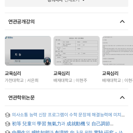
연관공개강의
교육심리
교육심리
교육심리
가천대학교
서은희
배재대학교
이현주
배재대학교
이현
연관학위논문
의사소통 능력 신장 프로그램이 수학 문장제 해결능력에 미치는
영향 = The Effects of A Communication Ability
初等 兒童의 學習 無氣力과 成就動機 및 自己調節
Improvement Program on Mathematical Word Problem
技能과의 關係 = (A) Study on the relationship between
Solving Ability
中學生의 感性知能과 創意性 向上을 위한 實驗 硏究 = (An)