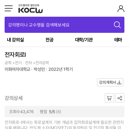
강의명이나 교수명을 검색해보세요
내 강의실
전공
대학/기관
테마
전자회로I
공학 >전기ㆍ전자 >전자공학
이화여자대학교
박성민
2022년 1학기
강의계획서
강의상세
조회수43,476
평점
5/5
(8)
전자회로-I에서는 회로설계의 기본 개념과 집적회로설계에 필요한 관련지
식을 배웁니다. 반도체 소자(MOSFET)의 동작원리 및 전기적 특성을 이