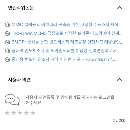
연관학위논문
MMIC 설계용 라이브러리 구축을 위한 고정형 수동소자 제작,
모델링과 분산형 증폭기 최적화설계 연구
Top-Down MEMS 공정으로 제작한 실리콘 나노와이어 전계
효과 트랜지스터의 전류 모델 검증 = A Current Model of
6시그마 분석을 통한 반도체소자 제조공정 안전사고 예방방안
Silicon Nanowire Field Effect Transistor Fabricated by Top-
연구
Down MEMS Processes and Its Evaluation Results
광대역 반도체소자 및 박막인덕터를 이용한 전력변환회로에
관한 연구 . 2002 = (A) study of power conversion circuit
통신용 반도체 광소자 제작에 관한 연구 = Fabrication of
using wide-bandgap semiconductor and thin-film inductor
semiconductor optical devices for optical communication
systems
사용자 의견
사용자 의견등록 및 강의평가를 위해서는 로그인을
해주세요.
0
/ 200