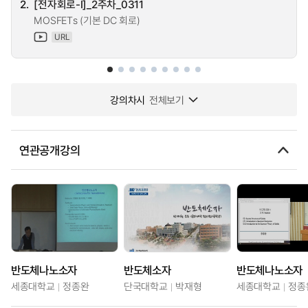
2.
[전자회로-I]_2주차_0311
MOSFETs (기본 DC 회로)
URL
강의차시
전체보기
연관공개강의
반도체나노소자
반도체소자
반도체나노소자
세종대학교
정종완
단국대학교
박재형
세종대학교
정종