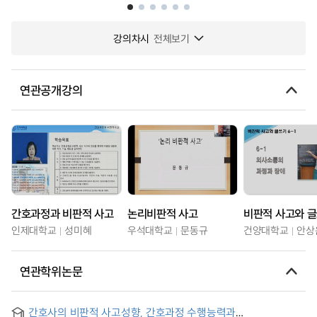
강의차시
전체보기
연관공개강의
간호과정과 비판적 사고
논리비판적 사고
비판적 사고와 
인제대학교
성미혜
우석대학교
문동규
건양대학교
안상
연관학위논문
간호사의 비판적 사고성향, 간호과정 수행능력과