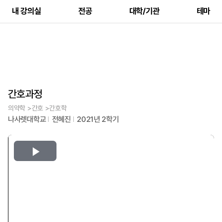
내 강의실
전공
대학/기관
테마
간호과정
의약학 >간호 >간호학
나사렛대학교
전혜진
2021년 2학기
Play
Video