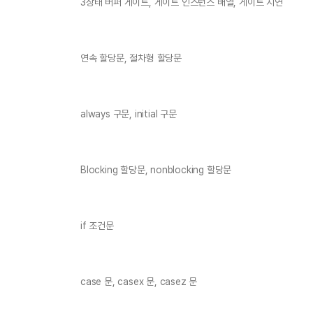
3상태 버퍼 게이트, 게이트 인스턴스 배열, 게이트 지연
연속 할당문, 절차형 할당문
always 구문, initial 구문
Blocking 할당문, nonblocking 할당문
if 조건문
case 문, casex 문, casez 문