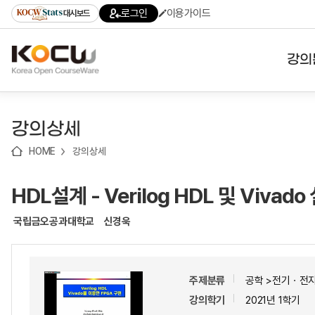
로
로
로
바
로그인
이용가이드
대시보드
가
가
가
로
기
기
기
가
(skip
기
to
강의
content)
대학
강의상세
기관
HOME
강의상세
전공
HDL설계 - Verilog HDL 및 Vivado
테마
국립금오공과대학교
신경욱
주제분류
공학 >전기ㆍ전
강의학기
2021년 1학기