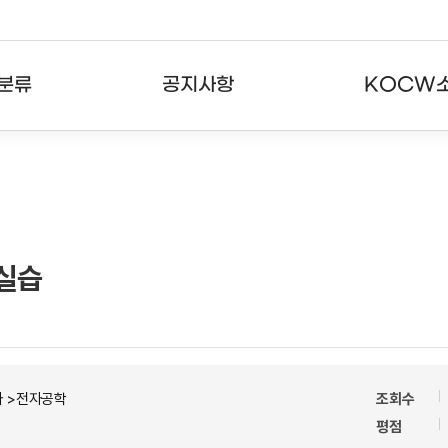
분류
공지사항
KOCW
강의
공지사항
KOCW란
강의
뉴스레터
활용안내
분야
주요통계현황
발자취
 실습
강의
서비스도움말
고객센터
자 >전자공학
조회수
평점