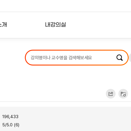
소개
내강의실
?
강의리스트
수강확인증강의
사용자의견
내강의클립
196,433
5/5.0 (6)