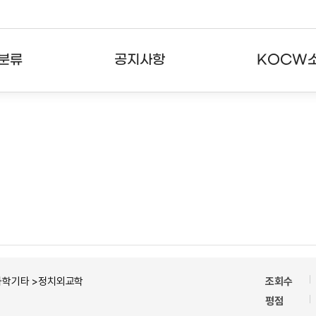
분류
공지사항
KOCW
강의
공지사항
KOCW란
강의
뉴스레터
활용안내
분야
주요통계현황
발자취
강의
서비스도움말
고객센터
과학기타 >정치외교학
조회수
평점