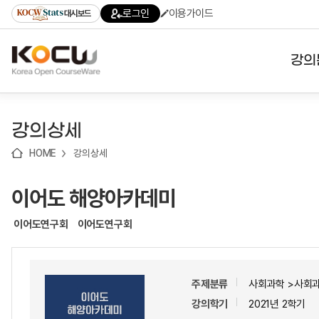
로
로
로
바
로그인
이용가이드
대시보드
가
가
가
로
기
기
기
가
(skip
기
to
강의
content)
대학
강의상세
기관
HOME
강의상세
전공
이어도 해양아카데미
테마
이어도연구회
이어도연구회
주제분류
사회과학 >사회
강의학기
2021년 2학기