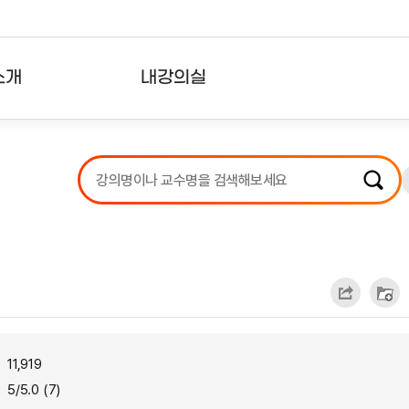
소개
내강의실
?
강의리스트
수강확인증강의
사용자의견
내강의클립
11,919
5/5.0 (7)