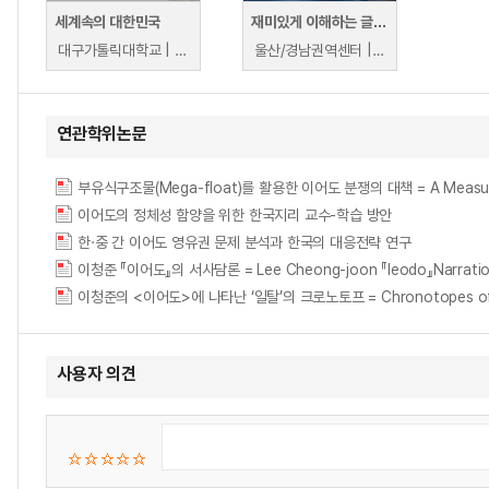
세계속의 대한민국
재미있게 이해하는 글로벌 핫 이슈
대구가톨릭대학교 | 김효신
울산/경남권역센터 | 이기완
연관학위논문
부유식구조물(Mega-float)를 활용한 이어도 분쟁의 대책 = A Measure of 
이어도의 정체성 함양을 위한 한국지리 교수-학습 방안
한·중 간 이어도 영유권 문제 분석과 한국의 대응전략 연구
이청준 『이어도』의 서사담론 = Lee Cheong-joon 『Ieodo』Narration
이청준의 <이어도>에 나타난 ‘일탈’의 크로노토프 = Chronotopes of the de
사용자 의견