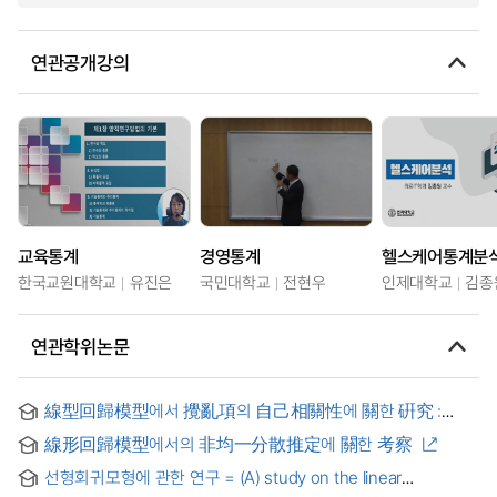
연관공개강의
교육통계
경영통계
헬스케어통계분
한국교원대학교
유진은
국민대학교
전현우
인제대학교
김종
연관학위논문
線型回歸模型에서 攪亂項의 自己相關性에 關한 硏究 :
BLUF 接近方法을 中心으로
線形回歸模型에서의 非均一分散推定에 關한 考察
선형회귀모형에 관한 연구 = (A) study on the linear
regression