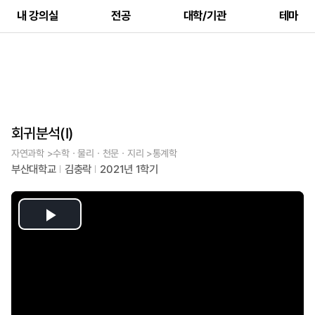
내 강의실
전공
대학/기관
테마
회귀분석(I)
자연과학 >수학ㆍ물리ㆍ천문ㆍ지리 >통계학
부산대학교
김충락
2021년 1학기
Play
Video