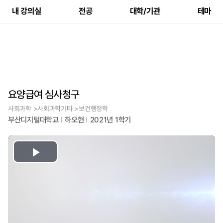
내 강의실
전공
대학/기관
테마
요양급여 심사청구
사회과학 >사회과학기타 >보건행정학
부산디지털대학교
하오현
2021년 1학기
Play
Video