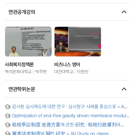
연관공개강의
사회복지정책론
비즈니스 영어
백석문화대학교
박주현
대전대학교
이원빈
연관학위논문
감사원 심사제도에 대한 연구 : 심사청구 사례를 중심으로 = A
Study of the BAI's Claims System - Focused on Case
Optimization of end-free gravity driven membrane module
Studies -
and cleaning for drinking water treatment
租稅爭訟制度 改善方案에 관한 硏究 : 租稅行政審判과
租稅訴訟代理制度를 中心으로
審査請求制度에 關한 硏究 = (A) Study on claims