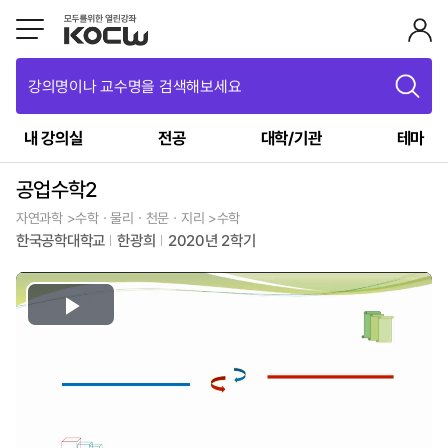
강의명이나 교수명을 검색해보세요
내 강의실
전공
대학/기관
테마
공업수학2
자연과학 >수학ㆍ물리ㆍ천문ㆍ지리 >수학
한국공학대학교
한광희
2020년 2학기
Play
Video