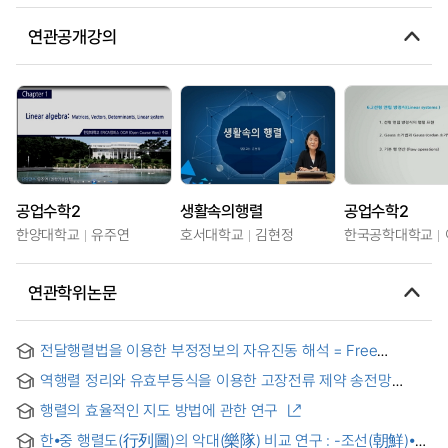
연관공개강의
공업수학2
생활속의행렬
공업수학2
한양대학교
유주연
호서대학교
김현정
한국공학대학교
연관학위논문
전달행렬법을 이용한 부정정보의 자유진동 해석 = Free
vibration analysis of indeterminate beam using transfer
역행렬 정리와 유효부등식을 이용한 고장전류 제약 송전망
matrix method
확장계획에 관한 연구 = A Study on the Transmission
행렬의 효율적인 지도 방법에 관한 연구
Expansion Planning Considering the Fault Current
Constraint Using Matrix Inversion Lemma and Valid
한⦁중 행렬도(行列圖)의 악대(樂隊) 비교 연구 : -조선(朝鮮)⦁명