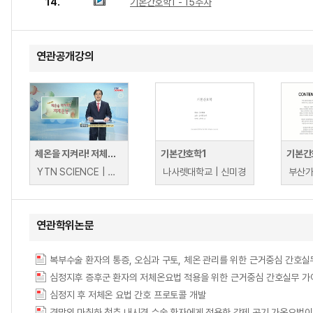
14.
기본간호학1 - 15주차
연관공개강의
체온을 지켜라! 저체온증
기본간호학1
기본간
YTN SCIENCE | YTN SCIENCE
나사렛대학교 | 신미경
연관학위논문
심정지후 증후군 환자의 저체온요법 적용을 위한 근거중심 간호실무 가
심정지 후 저체온 요법 간호 프로토콜 개발