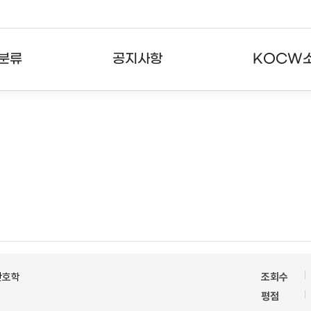
분류
공지사항
KOCW
강의
공지사항
KOCW란
강의
뉴스레터
활용안내
분야
주요통계현황
발자취
강의
서비스도움말
고객센터
간호학
조회수
평점