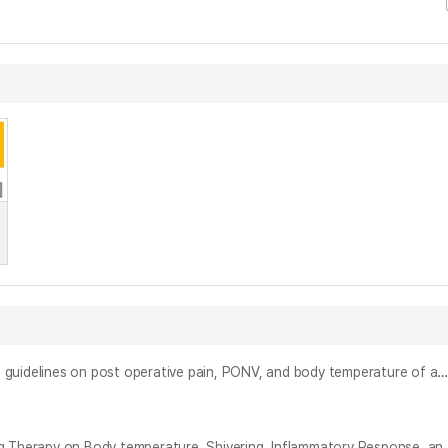
복부수술 환자의 통증, 오심과 구토, 체온 관리를 위한 근거중심 간호실무 가이드라인의 적용 효과 = The effect of evidence-based nursing practice guidelines on post operative pain, PONV, and body temperature of abdominal 
경막외 마취하 척추 내시경 수술 환자에게 적용한 강제 공기 가온요법이 체온, 전율, 염증반응,통증에 미치는 효과 = The Effects of Forced Air Warming Therapy