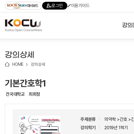
로
로
로
바
로그인
이용가이드
대시보드
가
가
가
로
기
기
기
가
(skip
기
to
강의
content)
대학
강의상세
기관
HOME
강의상세
전공
기본간호학1
테마
건국대학교
최희정
주제분류
의약학 >간호 >
강의학기
2019년 1학기