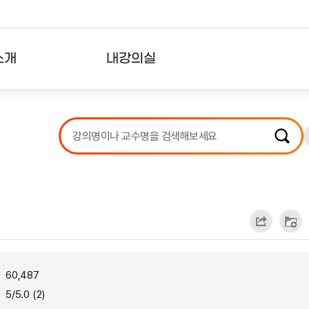
소개
내강의실
?
강의리스트
수강확인증강의
사용자의견
내강의클립
60,487
5/5.0 (2)