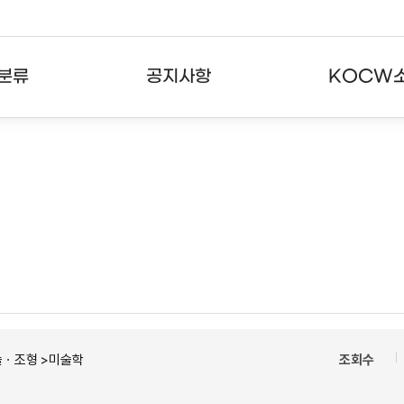
분류
공지사항
KOCW
강의
공지사항
KOCW란
강의
뉴스레터
활용안내
분야
주요통계현황
발자취
강의
서비스도움말
고객센터
술ㆍ조형 >미술학
조회수