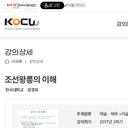
로
로
로
바
로그인
이용가이드
대시보드
가
가
가
로
기
기
기
가
(skip
기
to
강의
content)
대학
강의상세
기관
HOME
강의상세
전공
조선왕릉의 이해
테마
한서대학교
장경희
주제분류
예술ㆍ체육 >미
강의학기
2017년 2학기