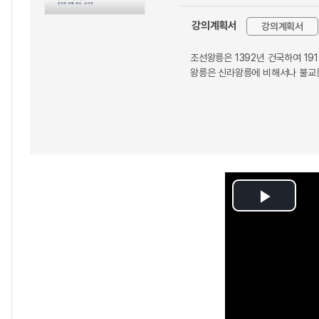
강의계획서
강의계획서
조선왕릉은 1392년 건국하여 19
왕릉은 신라왕릉에 비해서나 불교문
Play
Video