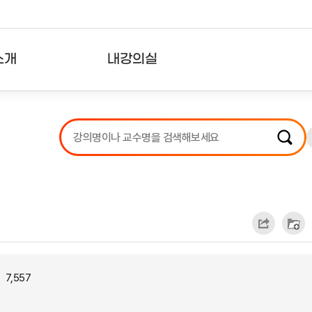
소개
내강의실
?
강의리스트
수강확인증강의
사용자의견
내강의클립
7,557