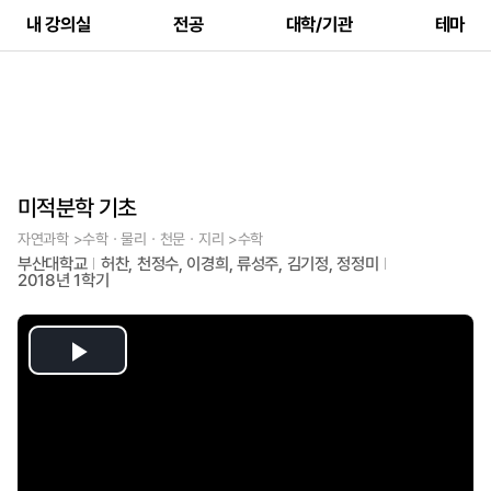
내 강의실
전공
대학/기관
테마
미적분학 기초
자연과학 >수학ㆍ물리ㆍ천문ㆍ지리 >수학
부산대학교
허찬, 천정수, 이경희, 류성주, 김기정, 정정미
2018년 1학기
Play
Video