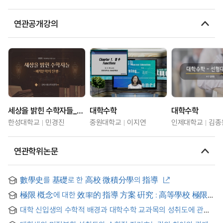
연관공개강의
세상을 밝힌 수학자들_미적분학의 탄생
대학수학
대학수학
한성대학교
민경진
중원대학교
이지연
인제대학교
김종
연관학위논문
數學史를 基礎로 한 高校 微積分學의 指導
極限 槪念에 대한 效率的 指導 方案 硏究 : 高等學校 極限
單元 中心으로 = A Study on Effective Method of Teaching
대학 신입생의 수학적 배경과 대학수학 교과목의 성취도에 관한
the Concept of Limit : A Focus on the Limit in High School
연구 : : 영동지역 대학교를 중심으로