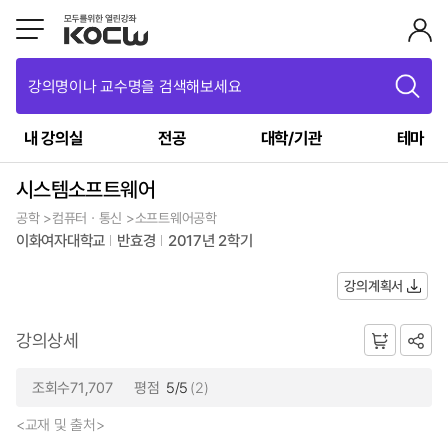
강의명이나 교수명을 검색해보세요
내 강의실
전공
대학/기관
테마
시스템소프트웨어
공학 >컴퓨터ㆍ통신 >소프트웨어공학
이화여자대학교
반효경
2017년 2학기
강의계획서
강의상세
조회수71,707
평점
5/5
(2)
<교재 및 출처>