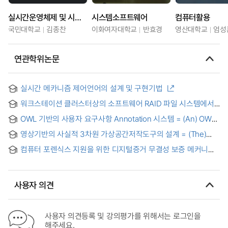
실시간운영체제 및 시스템소프트웨어
시스템소프트웨어
컴퓨터활용
국민대학교
김종찬
이화여자대학교
반효경
영산대학교
엄성
연관학위논문
실시간 메카니즘 제어언어의 설계 및 구현기법
워크스테이션 클러스터상의 소프트웨어 RAID 파일 시스템에서
캐슁과 스트라이핑
OWL 기반의 사용자 요구사항 Annotation 시스템 = (An) OWL
based user requirement annotation system
영상기반의 사실적 3차원 가상공간저작도구의 설계 = (The)
Design of Authoring Tool for Realistic 3D Virtual Space
컴퓨터 포렌식스 지원을 위한 디지털증거 무결성 보증 메커니즘
Based on 2D Image
= (An)integrity assurance mechanism of digital evidence
for computer forensics
사용자 의견
사용자 의견등록 및 강의평가를 위해서는 로그인을
해주세요.