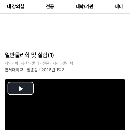
내 강의실
전공
대학/기관
테마
일반물리학 및 실험(1)
자연과학 >수학ㆍ물리ㆍ천문ㆍ지리 >물리학
연세대학교
황종승
2016년 1학기
Play
Video