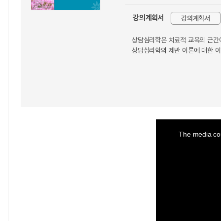
강의계획서
강의계획서
상담심리학은 치료적 교육의 근간이
상담심리학의 제반 이론에 대한 이
This
is
a
The media cou
modal
window.