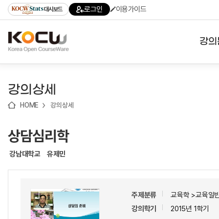
로
로
로
바
로그인
이용가이드
대시보드
가
가
가
로
기
기
기
가
(skip
기
to
강의
content)
대학
강의상세
기관
HOME
강의상세
전공
상담심리학
테마
강남대학교
유제민
주제분류
교육학 >교육일
강의학기
2015년 1학기