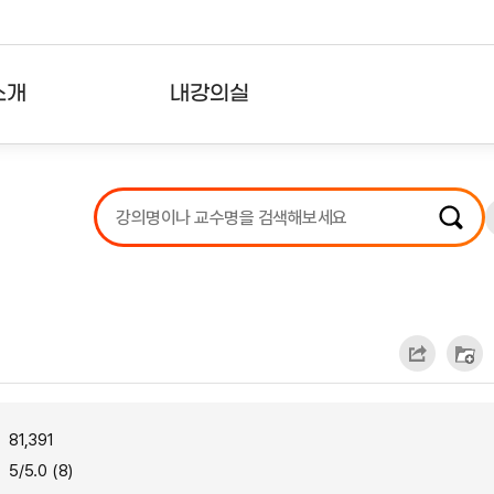
소개
내강의실
?
강의리스트
수강확인증강의
사용자의견
내강의클립
81,391
5/5.0 (8)