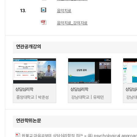
13.
음악치료
음악치료_강의자료
연관공개강의
상담심리학
상담심리학
상담심
중앙대학교 | 박준성
강남대학교 | 유제민
강남대
연관학위논문
원불교 마음공부의 상담심리학적 접근 = (A) psychological approach in