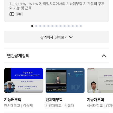
1. anatomy review 2. 작업치료에서의 기능해부학 3. 관절의 구조
와 기능 및 근육
URL
강의차시
전체보기
연관공개강의
기능해부학
인체해부학
기능해부학
한서대학교
김승재
건양대학교
김철태
백석대학교
김지