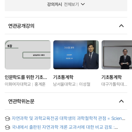
강의차시
전체보기
연관공개강의
인문학도를 위한 기초통계학
기초통계학
기초통계학
이화여자대학교
홍계훈
남서울대학교
이성철
대구가톨릭대학교
연관학위논문
자연과학 및 과학교육전공 대학생의 과학철학적 관점 = Science
Philosophical Perspectives of Science and Science
국내에서 출판된 자연과학 개론 교과서에 대한 비교 검토 :
Education University