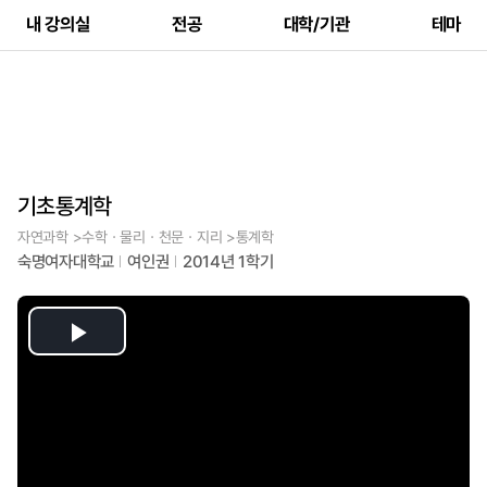
내 강의실
전공
대학/기관
테마
기초통계학
자연과학 >수학ㆍ물리ㆍ천문ㆍ지리 >통계학
숙명여자대학교
여인권
2014년 1학기
Play
Video