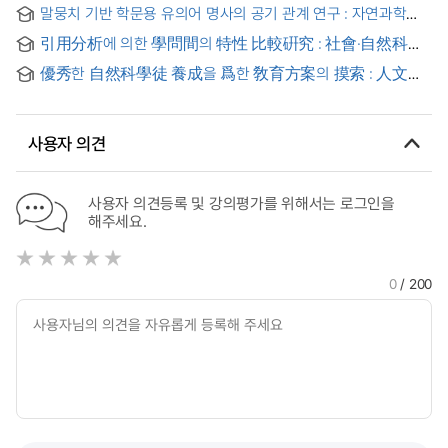
환경오염 및 첨단과학을 중심으로 = (A) Comparapative Study
말뭉치 기반 학문용 유의어 명사의 공기 관계 연구 : 자연과학
on the College Text Books of the Introduction to the
전공 희망 외국인 학습자를 중심으로 = A Study on Corpus
Natural Science Published in Korea
引用分析에 의한 學問間의 特性 比較硏究 : 社會·自然科學
Based Collocation of Academic Synonym Nouns: Focusing
8個 分野를 中心으로
on Foreign Students Majoring in Natural Science
優秀한 自然科學徒 養成을 爲한 敎育方案의 摸索 : 人文系
高等學校를 中心으로
사용자 의견
사용자 의견등록 및 강의평가를 위해서는 로그인을
해주세요.
0
/ 200