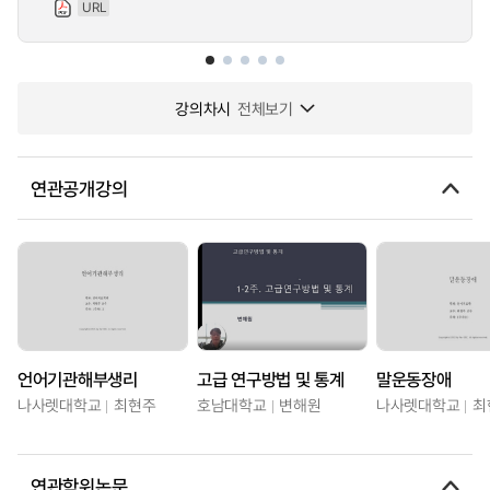
URL
강의차시
전체보기
연관공개강의
언어기관해부생리
고급 연구방법 및 통계
말운동장애
나사렛대학교
최현주
호남대학교
변해원
나사렛대학교
최
연관학위논문