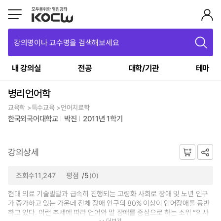
강의명이나 교수명을 검색해보세요
내 강의실
전공
대학/기관
테마
병리언어학
교육학 >특수교육 >언어치료학
한국외국어대학교
박진
2011년 1학기
강의상세
조회수11,247
평점
/5
(0)
현대 의료 기술발달과 급속히 진행되는 고령화 사회로 장애 및 노년 인구
가 증가하고 있는 가운데 전체 장애 인구의 80% 이상이 언어장애를 동반
하고 있다. 이런 추세에 따라 언어와 말 장애를 중심으로 하는 소위 “의사
더보기