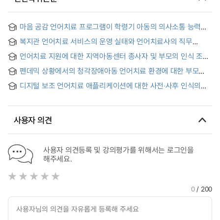
마음 공감 언어치료 프로그램이 학령기 아동의 의사소통 능력에
미치는 영향 = The Effect of Mind Empathy Speech
복지관 언어치료 서비스의 운영 실태와 언어치료사의 직무
Language pathology Program on Communication
만족도 조사 = Research on the status of management of
Competences in School-Age Children
언어치료 지원에 대한 지역아동센터 종사자 및 부모의 인식 조사
speech-language service and the job satisfaction levels
for the pathologist in the welfare centers
펜데믹 상황에서의 청각장애아동 언어치료 환경에 대한 부모
만족도 및 요구조사
디지털 보조 언어치료 애플리케이션에 대한 사전·사후 인식의
조사와 질적 연구 = About Digital Assisted Speech Therapy
Applications Pre- and Post-Awareness Survey and
Qualitative Research
사용자 의견
사용자 의견등록 및 강의평가를 위해서는 로그인을
해주세요.
0
/ 200