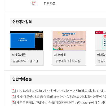
강의자료
연관공개강의
회계학개론
재무회계
회계학
강남대학교 | 권오진
중앙대학교 | 육지훈
중앙대
연관학위논문
전자상거래 회계처리에 관한 연구 : 웹사이트 개발비용의 회계처리 및 그에 대한 사례연구 
生命保險會社의 責任準備金會計가 財務諸表에 미치는 效果에 關한 實證的 硏究 = (An)e
새로운 리테일 모델에서 분식회계에 대한 연구 : (주)Luckin에 대한 