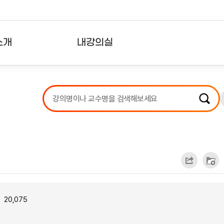
소개
내강의실
?
강의리스트
수강확인증강의
사용자의견
내강의클립
20,075