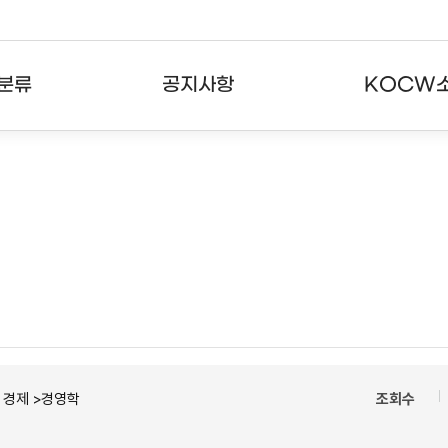
분류
공지사항
KOCW
강의
공지사항
KOCW란
강의
뉴스레터
활용안내
분야
주요통계현황
발자취
강의
서비스도움말
고객센터
ㆍ경제 >경영학
조회수