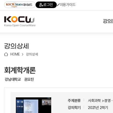
로
로
로
바
로그인
이용가이드
대시보드
가
가
가
로
기
기
기
가
(skip
기
to
강의
content)
대학
강의상세
기관
HOME
강의상세
전공
회계학개론
테마
강남대학교
권오진
주제분류
사회과학 >경영
강의학기
2021년 2학기