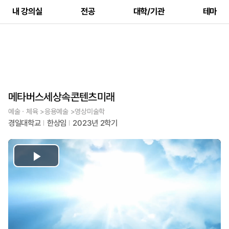
내 강의실
전공
대학/기관
테마
메타버스세상속콘텐츠미래
예술ㆍ체육 >응용예술 >영상미술학
경일대학교
한상임
2023년 2학기
Play
Video